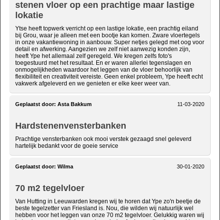
stenen vloer op een prachtige maar lastige
lokatie
Ytse heeft topwerk verricht op een lastige lokatie, een prachtig eiland
bij Grou, waar je alleen met een bootje kan komen. Zware vloertegels
in onze vakantiewoning in aanbouw. Super netjes gelegd met oog voor
detail en afwerking. Aangezien we zelf niet aanwezig konden zijn,
heeft Ype het allemaal zelf geregeld. We kregen zelfs foto's
toegestuurd met het resultaat. En er waren allerlei tegenslagen en
onmogelijkheden waardoor het leggen van de vloer behoorlijk van
flexibiliteit en creativiteit vereiste. Geen enkel probleem, Ype heeft echt
vakwerk afgeleverd en we genieten er elke keer weer van.
Geplaatst door:
Asta Bakkum
11-03-2020
Hardstenenvensterbanken
Prachtige vensterbanken ook mooi verstek gezaagd snel geleverd
hartelijk bedankt voor de goeie service
Geplaatst door:
Wilma
30-01-2020
70 m2 tegelvloer
Van Hutting in Leeuwarden kregen wij te horen dat Ype zo'n beetje de
beste tegelzetter van Friesland is. Nou, die wilden wij natuurlijk wel
hebben voor het leggen van onze 70 m2 tegelvloer. Gelukkig waren wij