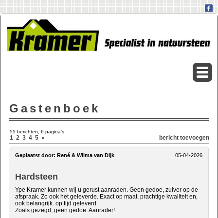
Gastenboek
55 berichten, 6 pagina's
1
2
3
4
5
»
bericht toevoegen
Geplaatst door:
René & Wilma van Dijk
05-04-2026
Hardsteen
Ype Kramer kunnen wij u gerust aanraden. Geen gedoe, zuiver op de
afspraak. Zo ook het geleverde. Exact op maat, prachtige kwaliteit en,
ook belangrijk. op tijd geleverd.
Zoals gezegd, geen gedoe. Aanrader!