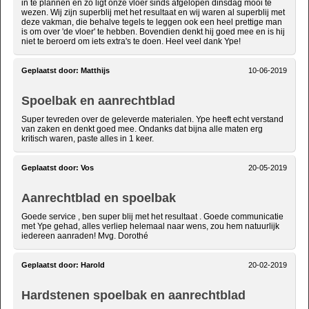
in te plannen en zo ligt onze vloer sinds afgelopen dinsdag mooi te
wezen. Wij zijn superblij met het resultaat en wij waren al superblij met
deze vakman, die behalve tegels te leggen ook een heel prettige man
is om over 'de vloer' te hebben. Bovendien denkt hij goed mee en is hij
niet te beroerd om iets extra's te doen. Heel veel dank Ype!
Geplaatst door:
Matthijs
10-06-2019
Spoelbak en aanrechtblad
Super tevreden over de geleverde materialen. Ype heeft echt verstand
van zaken en denkt goed mee. Ondanks dat bijna alle maten erg
kritisch waren, paste alles in 1 keer.
Geplaatst door:
Vos
20-05-2019
Aanrechtblad en spoelbak
Goede service , ben super blij met het resultaat . Goede communicatie
met Ype gehad, alles verliep helemaal naar wens, zou hem natuurlijk
iedereen aanraden! Mvg. Dorothé
Geplaatst door:
Harold
20-02-2019
Hardstenen spoelbak en aanrechtblad