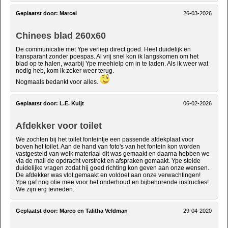
Geplaatst door:
Marcel
26-03-2026
Chinees blad 260x60
De communicatie met Ype verliep direct goed. Heel duidelijk en
transparant zonder poespas. Al vrij snel kon ik langskomen om het
blad op te halen, waarbij Ype meehielp om in te laden. Als ik weer wat
nodig heb, kom ik zeker weer terug.
Nogmaals bedankt voor alles.
Geplaatst door:
L.E. Kuijt
06-02-2026
Afdekker voor toilet
We zochten bij het toilet fonteintje een passende afdekplaat voor
boven het toilet. Aan de hand van foto's van het fontein kon worden
vastgesteld van welk materiaal dit was gemaakt en daarna hebben we
via de mail de opdracht verstrekt en afspraken gemaakt. Ype stelde
duidelijke vragen zodat hij goed richting kon geven aan onze wensen.
De afdekker was vlot.gemaakt en voldoet aan onze verwachtingen!
Ype gaf nog olie mee voor het onderhoud en bijbehorende instructies!
We zijn erg tevreden.
Geplaatst door:
Marco en Talitha Veldman
29-04-2020