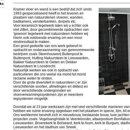
nks
Kramer vloer en wand is een bedrijf dat zich sinds
1993 gespecialiseerd heeft in het leveren en
plaatsen van natuurstenen vloeren, wanden,
badkamers, vensterbanken, dorpels etc.
Voor keramisch tegelwerk laten wij u echter ook
niet zitten, door gecombineerde opdrachten van
'gewoon' tegelwerk met natuursteen hebben wij
hierin ook voldoende ervaring om een mooi
eindresultaat te maken.
Een groot gedeelte van ons werk gebeurt in
opdracht en onderaanneming van gerenommeerde
bedrijven zoals Steenhouwerij Buitenpost te
Buitenpost, Hutting Natuursteen te Leeuwarden,
Bakker Natuursteen te Gieten en Dekker
Natuursteen te Loosdrecht.
Natuurlijk werken we ook in opdracht van
particulieren die ons veelal via mond tot mond
reclame weten te vinden.
Door de grote diversiteit in natuursteen ( er zijn
verschillende soorten, afmetingen en diktes) en
door verschillende ondergronden en
vloerverwarmingssystemen zijn er meerdere
legsystemen mogelijk.
Doordat we al 23 jaar werkzaam zijn met veel verschillende manieren van
hebben we ruime ervaring opgedaan met het plaatsen in specie, lijm, kit e
Ons werkterrein bevindt zich in nieuwbouw, bestaande bouw, luxe jacht
projecten zoals: Vogelsanghstate te Veenklooster, altaarpodium Bonifatius
Leeuwarden, Broerekerk te Bolsward, kerk te Arum, kerk te Burgum, stadh
Leeuwarden en het stadhuis van Sneek.