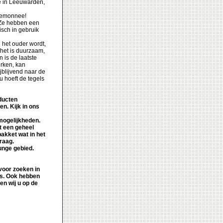
e in Leeuwarden,
rtemonnee!
. Ze hebben een
isch in gebruik
e het ouder wordt,
 het is duurzaam,
n is de laatste
rken, kan
jblijvend naar de
u hoeft de tegels
oducten
n. Kijk in ons
mogelijkheden.
t een geheel
akket wat in het
raag.
ounge gebied.
voor zoeken in
ats. Ook hebben
n wij u op de