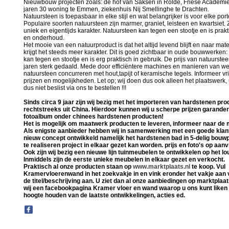
Nieuwbouw projecten zoals: de hof van Saksen in Rolde, Friese Academi
jaren 30 woning te Emmen, ziekenhuis Nij Smellinghe te Drachten.
Natuursteen is toepasbaar in elke stijl en wat belangrijker is voor elke po
Populaire soorten natuursteen zijn marmer, graniet, leisteen en kwartsiet
uniek en eigentijds karakter. Natuursteen kan tegen een stootje en is prakt
en onderhoud.
Het mooie van een natuurproduct is dat het altijd levend blijft en naar mat
krijgt het steeds meer karakter. Dit is goed zichtbaar in oude bouwwerken:
kan tegen en stootje en is erg praktisch in gebruik. De prijs van natuurstee
jaren sterk gedaald. Mede door efficiëntere machines en manieren van we
natuursteen concurreren met hout,tapijt of keramische tegels. Informeer vri
prijzen en mogelijkheden. Let op; wij doen dus ook alleen het plaatswerk, 
dus niet beslist via ons te bestellen !!!
Sinds circa 9 jaar zijn wij bezig met het importeren van hardstenen pr
rechtstreeks uit China. Hierdoor kunnen wij u scherpe prijzen garandere
fotoalbum onder chinees hardstenen producten!
Het is mogelijk om maatwerk producten te leveren, informeer naar de 
Als enigste aanbieder hebben wij in samenwerking met een goede klan
nieuw concept ontwikkeld namelijk het hardstenen bad in 5-delig bouwp
te realiseren project in elkaar gezet kan worden. prijs en foto's op aanv
Ook zijn wij bezig een nieuwe lijn tuinmeubelen te ontwikkelen op het l
Inmiddels zijn de eerste unieke meubelen in elkaar gezet en verkocht.
Praktisch al onze producten staan op
www.marktplaats.nl
te koop. Vul
Kramervloerenwand in het zoekvakje in en vink eronder het vakje aan 
de titel/beschrijving aan. U ziet dan al onze aanbiedingen op marktpla
wij een facebookpagina Kramer vloer en wand waarop u ons kunt liken e
hoogte houden van de laatste ontwikkelingen, acties ed.