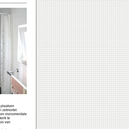
 plaatsen
n zetmortel.
en en monumentale
kerk te
uis van