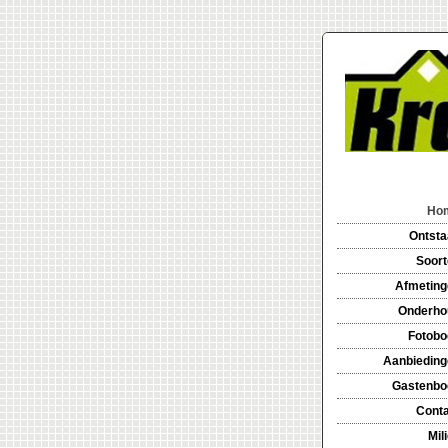
Ho
Ontsta
Soor
Afmeting
Onderho
Fotobo
Aanbieding
Gastenbo
Cont
Mil