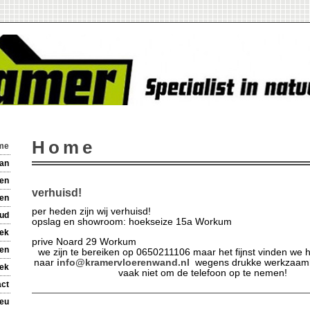
Home
me
an
ten
verhuisd!
en
per heden zijn wij verhuisd!
ud
opslag en showroom: hoekseize 15a Workum
ek
prive Noard 29 Workum
en
we zijn te bereiken op 0650211106 maar het fijnst vinden we he
naar
info@kramervloerenwand.nl
wegens drukke werkzaamh
ek
vaak niet om de telefoon op te nemen!
act
ieu